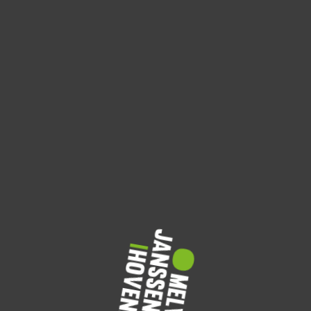
Beplanting
Nieuwe tuin
Veranda
Gorinchem
Hoog Dalem
Tuinaanleg In Nieuwbouwwijk
In de nieuwbouwwijk Hoog Dalem in Gorinchem
hebben we deze buitenruimte volledig getransformeerd
tot een plek om te ontspannen, te genieten en écht buiten
te…