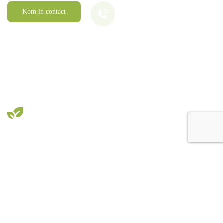
06-52 59 22 64
Kom in contact
Werken bij Melvin Janssen
Of je nu een leerling bent die het hoveniersvak wil leren, of een
ervaren vakman die zelfstandig tuinen aanlegt bij Melvin
Janssen Hoveniers zit je goed.
Bekijk vacatures